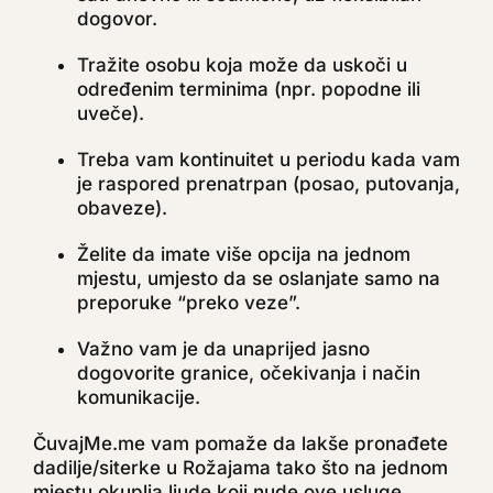
dogovor.
Tražite osobu koja može da uskoči u
određenim terminima (npr. popodne ili
uveče).
Treba vam kontinuitet u periodu kada vam
je raspored prenatrpan (posao, putovanja,
obaveze).
Želite da imate više opcija na jednom
mjestu, umjesto da se oslanjate samo na
preporuke “preko veze”.
Važno vam je da unaprijed jasno
dogovorite granice, očekivanja i način
komunikacije.
ČuvajMe.me vam pomaže da lakše pronađete
dadilje/siterke u Rožajama tako što na jednom
mjestu okuplja ljude koji nude ove usluge.