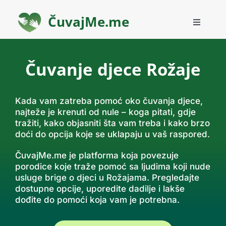
Skip
to
ČuvajMe.me
Toggle
content
Navigati
O nama
Čuvanje djece Rožaje
Blog
Kada vam zatreba pomoć oko čuvanja djece,
najteže je krenuti od nule – koga pitati, gdje
Planovi
tražiti, kako objasniti šta vam treba i kako brzo
doći do opcija koje se uklapaju u vaš raspored.
Kontakt
ČuvajMe.me je platforma koja povezuje
porodice koje traže pomoć sa ljudima koji nude
usluge brige o djeci u Rožajama. Pregledajte
Pronađi brigu
dostupne opcije, uporedite dadilje i lakše
dođite do pomoći koja vam je potrebna.
Pronađi posao