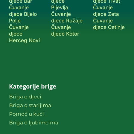
djece Bar
djece
djece Tivat
Čuvanje
Pljevlja
Čuvanje
djece Bijelo
Čuvanje
djece Zeta
Polje
djece Rožaje
Čuvanje
Čuvanje
Čuvanje
djece Cetinje
djece
djece Kotor
Herceg Novi
Kategorije brige
Briga o djeci
Briga o starijima
Pomoć u kući
Briga o ljubimcima