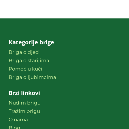
Moj nalog
Korpa
Kategorije brige
Briga o djeci
Briga o starijima
Pomoć u kući
Briga o ljubimcima
Brzi linkovi
Nudim brigu
Tražim brigu
O nama
Blog