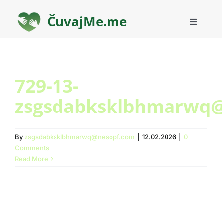
Skip
to
ČuvajMe.me
Toggle
content
Navigati
O nama
729-13-
Blog
zsgsdabksklbhmarwq
Planovi
By
zsgsdabksklbhmarwq@nesopf.com
|
12.02.2026
|
0
Kontakt
Comments
Read More
Pronađi brigu
Pronađi posao