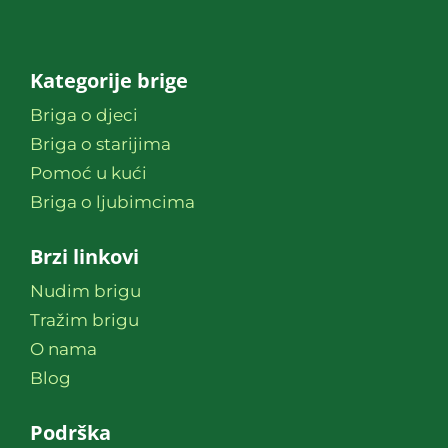
Kategorije brige
Briga o djeci
Briga o starijima
Pomoć u kući
Briga o ljubimcima
Brzi linkovi
Nudim brigu
Tražim brigu
O nama
Blog
Podrška