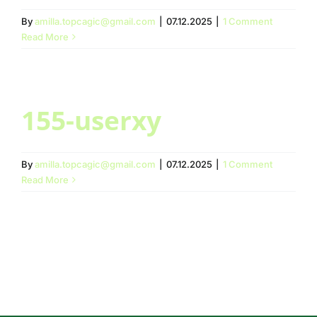
By
amilla.topcagic@gmail.com
|
07.12.2025
|
1 Comment
Moj nalog
Read More
Korpa
155-userxy
By
amilla.topcagic@gmail.com
|
07.12.2025
|
1 Comment
Read More