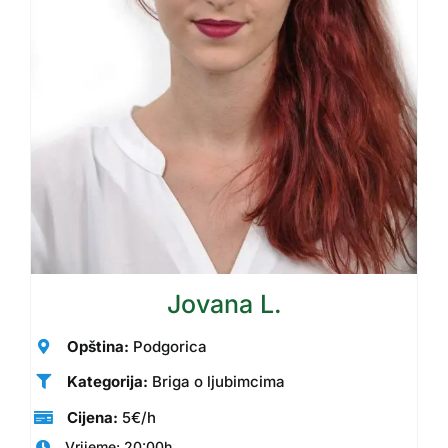
Moj nalog
Korpa
Jovana L.
Opština:
Podgorica
Kategorija:
Briga o ljubimcima
Cijena:
5€/h
Vrijeme: 20:00h