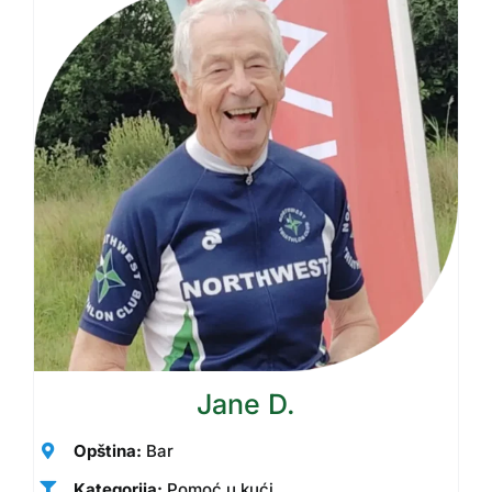
Jane D.
Opština:
Bar
Kategorija:
Pomoć u kući