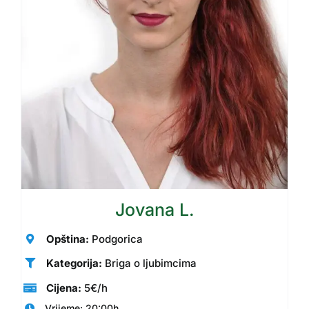
Moj nalog
Korpa
Jovana L.
Opština:
Podgorica
Kategorija:
Briga o ljubimcima
Cijena:
5€/h
Vrijeme: 20:00h